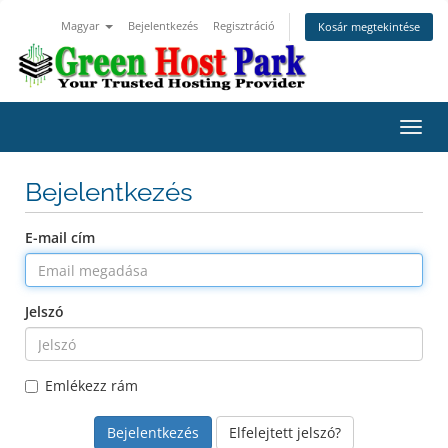
Magyar
Bejelentkezés
Regisztráció
Kosár megtekintése
Váltá
a
navig
Bejelentkezés
E-mail cím
Jelszó
Emlékezz rám
Elfelejtett jelszó?