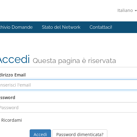
Italiano
chivio Domande
Stato del Network
Contattaci!
Accedi
Questa pagina è riservata
dirizzo Email
assword
Ricordami
Password dimenticata?