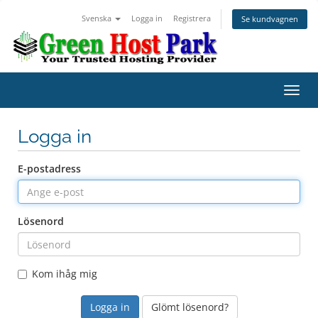
Svenska
Logga in
Registrera
Se kundvagnen
Växla
navig
Logga in
E-postadress
Lösenord
Kom ihåg mig
Glömt lösenord?