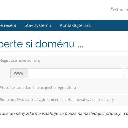
Čeština
e řešení
Stav systému
Kontaktujte nás
erte si doménu ...
Registrace nové domény
www.
Přesuňte svou doménu od jiného registrátora
Budu používat svou stávající doménu a aktualizovat své nameservery
trace domény zdarma vztahuje se pouze na následující přípony: .c