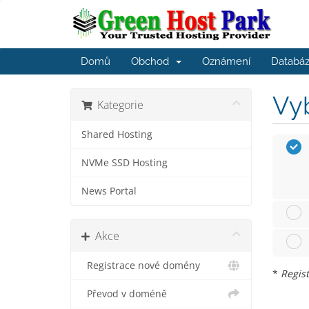
Domů
Obchod
Oznámení
Databáz
Vyb
Kategorie
Shared Hosting
NVMe SSD Hosting
News Portal
Akce
Registrace nové domény
*
Regis
Převod v doméně