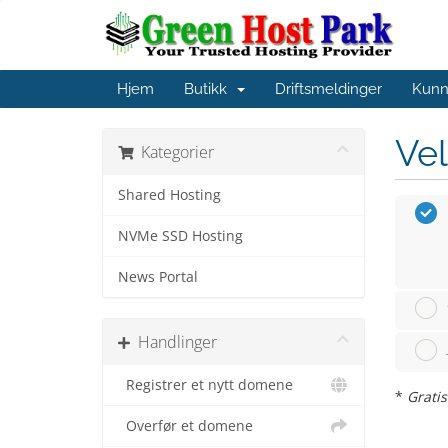
Hjem
Butikk
Driftsmeldinger
Kunn
Vel
Kategorier
Shared Hosting
NVMe SSD Hosting
News Portal
Handlinger
Registrer et nytt domene
*
Grati
Overfør et domene