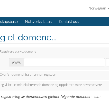
Norwegian
skapsbase
Nettverksstatus
Kontakt oss
g et domene...
Registrere et nytt domene
www.
Overfør domenet fra en annen registrar
Jeg vil bruke min eksisterende domene og oppdatere mine navneservere
s registrering av domenenavn gjelder følgende domener: .com