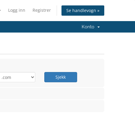
Logg inn
Registrer
Se handlevogn »
Konto
Sjekk