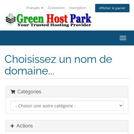
Français
Connexion
Inscription
Afficher le panier
Bascu
la
navig
Choisissez un nom de
domaine...
Catégories
Actions